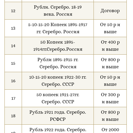
Рубли. Серебро. 18-19
12
Договор
века. Россия
5-10-15-20 Копеек 1895-1917
От 50 р и
13
гг. Серебро. Россия
выше
50 Копеек 1895-
От 400 р
14
1914гг.Серебро.Россия
и выше
Рубли 1895-1915 гг.
От 800 р
15
Серебро. Россия
и выше
10-15-20 копеек 1922-30 гг.
От 50 р и
16
Серебро. СССР
выше
50 копеек 1921-27гг.
От 300 р
17
Серебро. СССР
и выше
Рубль 1921 года. Серебро.
От 800 р
18
РСФСР
и выше
Рубль 1922 года. Серебро.
От 2000