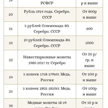
19
РСФСР
р и выше
Рубль 1924 года. Серебро.
От 800р
20
СССР
и выше
5 рублей Олимпиада-80.
21
600
Серебро. СССР
10 рублей Олимпиада-80.
22
1000
Серебро. СССР
От 30 р/
Инвестиционные монеты
23
гр. и
1980-2017 гг. Серебро
выше
5 копеек 1758-1796гг. Медь.
От 200 р
24
Россия
и выше
5 копеек 1802-1810гг. Медь.
От 500р
25
Россия
и выше
Медные монеты 18-19
От 10 р и
26