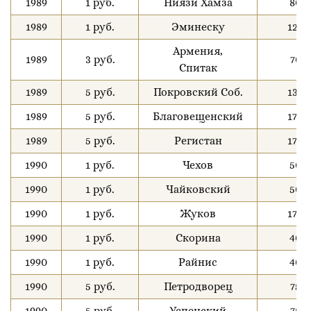
1989
1 руб.
Ниязи Хамза
80
1989
1 руб.
Эминеску
120
Армения,
1989
3 руб.
70
Спитак
1989
5 руб.
Покровский Соб.
130
1989
5 руб.
Благовещенский
170
1989
5 руб.
Регистан
170
1990
1 руб.
Чехов
50
1990
1 руб.
Чайковский
50
1990
1 руб.
Жуков
170
1990
1 руб.
Скорина
40
1990
1 руб.
Райнис
40
1990
5 руб.
Петродворец
75
1990
5 руб.
Успенский
75