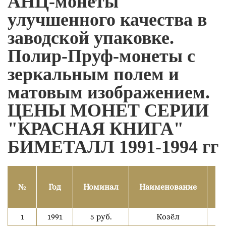
АНЦ-монеты
улучшенного качества в
заводской упаковке.
Полир-Пруф-монеты с
зеркальным полем и
матовым изображением.
ЦЕНЫ МОНЕТ СЕРИИ
"КРАСНАЯ КНИГА"
БИМЕТАЛЛ 1991-1994 гг
Ц
№
Год
Номинал
Наименование
р
1
1991
5 руб.
Козёл
3