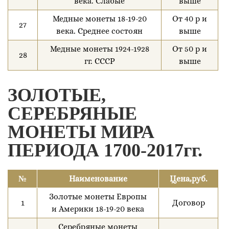
века. Слабые
выше
Медные монеты 18-19-20
От 40 р и
27
века. Среднее состоян
выше
Медные монеты 1924-1928
От 50 р и
28
гг. СССР
выше
ЗОЛОТЫЕ,
СЕРЕБРЯНЫЕ
МОНЕТЫ МИРА
ПЕРИОДА 1700-2017гг.
№
Наименование
Цена,руб.
Золотые монеты Европы
1
Договор
и Америки 18-19-20 века
Серебряные монеты