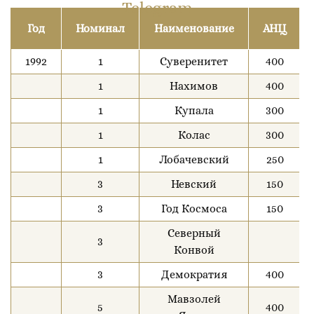
Telegram
Год
Номинал
Наименование
АНЦ
1992
1
Суверенитет
400
1
Нахимов
400
1
Купала
300
1
Колас
300
1
Лобачевский
250
3
Невский
150
3
Год Космоса
150
Северный
3
Конвой
3
Демократия
400
Мавзолей
5
400