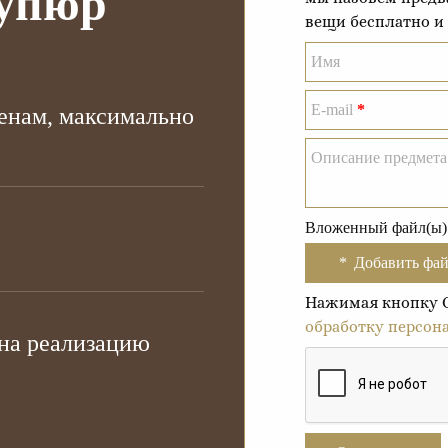
купюр
вещи бесплатно и 
Имя
E-mail
*
енам, максимально
Описание предмета
Вложенный файл(ы)
Добавить фай
Нажимая кнопку От
обработку персон
на реализацию