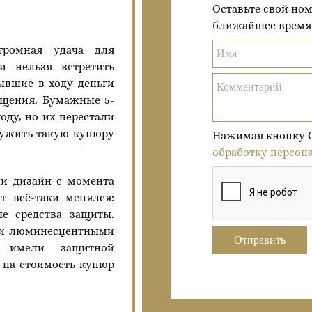
Оставьте свой но
ближайшее время
громная удача для
Имя
и нельзя встретить
Бывшие в ходу деньги
Комментарий
ащения. Бумажные 5-
оду, но их перестали
аружить такую купюру
Нажимая кнопку От
обработку персон
ли дизайн с момента
т всё-таки менялся:
е средства защиты.
али люминесцентными
Отправить
 имели защитной
 на стоимость купюр