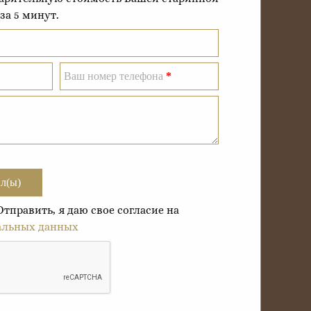
за 5 минут.
Ваш номер телефона
*
л(ы)
править, я даю свое согласие на
альных данных